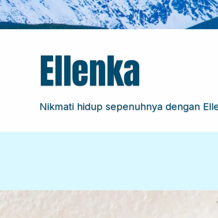
Ellenka Sant
#bukanSANTANbiasa Masakan Jadi Be
Selengkapnya