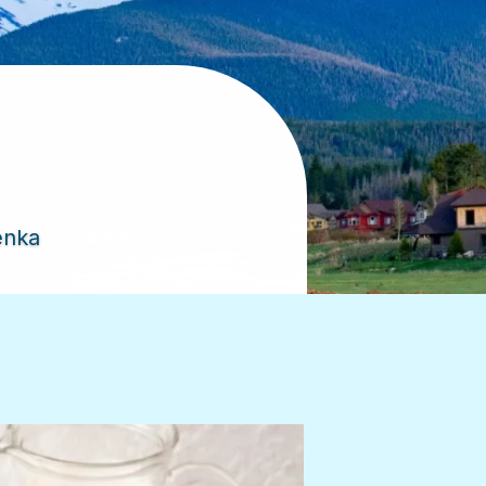
an
rkelas