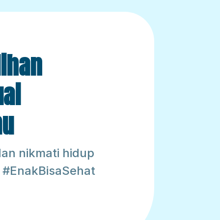
lihan
uai
mu
an nikmati hidup
 #EnakBisaSehat